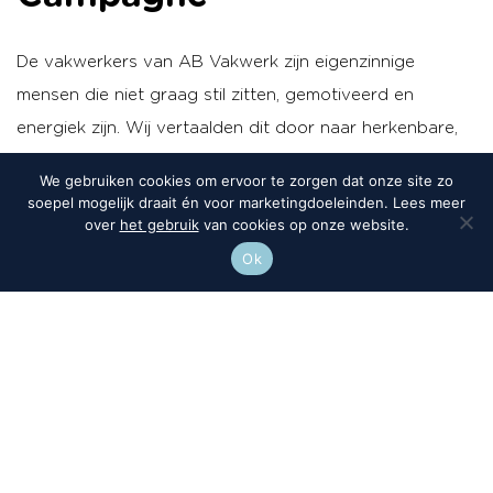
De vakwerkers van AB Vakwerk zijn eigenzinnige
mensen die niet graag stil zitten, gemotiveerd en
energiek zijn. Wij vertaalden dit door naar herkenbare,
kleurrijke portretten met bijzondere belichting. Deze
We gebruiken cookies om ervoor te zorgen dat onze site zo
fotografie wordt ingezet voor de campagne, zowel on-
soepel mogelijk draait én voor marketingdoeleinden. Lees meer
over
het gebruik
van cookies op onze website.
als offline, zodat dit goed op elkaar afgestemd is en het
Ok
een herkenbaar geheel wordt. De corporate campagne
loopt in een relatief korte periode waarbij veel
crossmediale aandacht wordt ingezet.