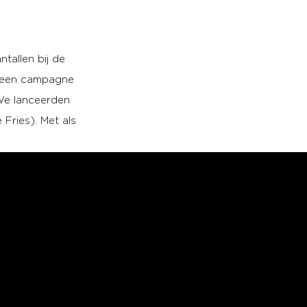
ntallen bij de
e een campagne
 We lanceerden
 Fries). Met als