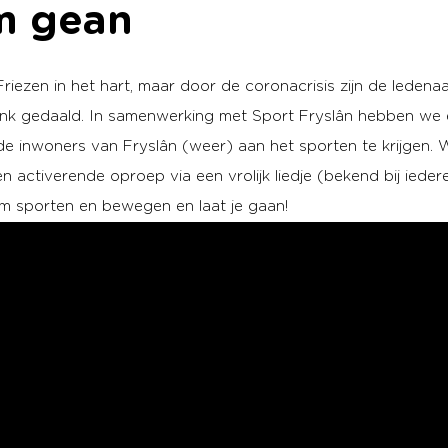
im gean
 Friezen in het hart, maar door de coronacrisis zijn de ledenaa
link gedaald. In samenwerking met Sport Fryslân hebben w
e inwoners van Fryslân (weer) aan het sporten te krijgen.
een activerende oproep via een vrolijk liedje (bekend bij iedere
 sporten en bewegen en laat je gaan!