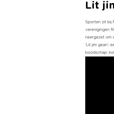
Lit j
Sporten zit bij
verenigingen f
neergezet om d
‘Lit jim gean’; 
boodschap: kom