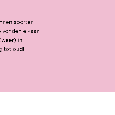
unnen sporten
e vonden elkaar
(weer) in
g tot oud!