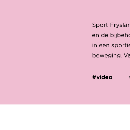
Sport Fryslâ
en de bijbeh
in een sport
beweging. Va
#video