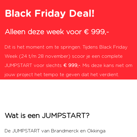
Black Friday Deal!
Alleen deze week voor € 999,-
Dit is het moment om te springen. Tijdens Black Friday
Week (24 t/m 28 november) scoor je een complete
JUMPSTART voor slechts
€ 999,-
.
Mis deze kans niet om
jouw project het tempo te geven dat het verdient.
Wat is een JUMPSTART?
De JUMPSTART van Brandmerck en Okkinga