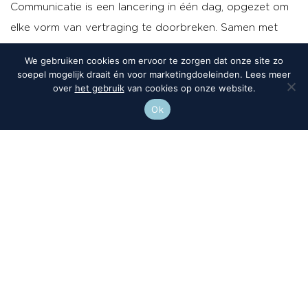
Communicatie is een lancering in één dag, opgezet om
elke vorm van vertraging te doorbreken. Samen met
een team van creatieve strategen, marketeers en
We gebruiken cookies om ervoor te zorgen dat onze site zo
contentmakers komen we langs op jouw kantoor. Hier
soepel mogelijk draait én voor marketingdoeleinden. Lees meer
over
het gebruik
van cookies op onze website.
duiken we diep in jouw vraagstuk. Dit kan van alles zijn.
Ok
Denk aan:
Ontwikkelen campagneconcept
Meedenken in nieuw jaarplan
Productlancering
Contentplan maken
Finetunen van je merkstrategie
Of waar je maar ook in vastloopt!
Het resultaat
Wij versnellen je proces met energie, creativiteit en