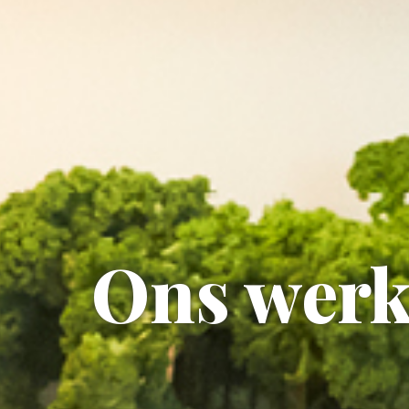
Ons wer